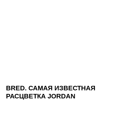
АРЕНДА
РАСПИСАНИЕ
ЗАЛА
АБОНЕМЕНТЫ
ГОЛЬФ
УСЛУГИ И
МАССАЖ
ЦЕНЫ
БАСКЕТБОЛ
РЕАБИЛИТАЦИЯ
САВЁЛОВСКАЯ
БЛОГ
АРЕНДА
ВАКАНСИИ
ПЛОЩАДОК
PICK UP
О
КОНТАКТЫ
|
GAMES
НАС
ПОДАРОЧНЫЙ
ЛИЧНЫЙ
СЕРТИФИКАТ
КАБИНЕТ
ТРЕНИНГ
BRED. САМАЯ ИЗВЕСТНАЯ
ПОДПИСАТЬСЯ
РАСЦВЕТКА JORDAN
ПОЛИТИКА
ПРАВИЛА КЛУБА
КОНФИДЕНЦИАЛЬНОСТИ
РЕГЛАМЕНТ ОКАЗАНИЯ УСЛУГ
ОФЕРТА
АНКЕТА КЛИЕНТА (ДО 18 ЛЕТ)