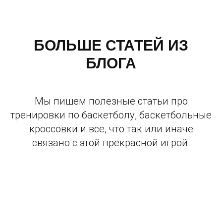
БОЛЬШЕ СТАТЕЙ ИЗ
БЛОГА
Мы пишем полезные статьи про
© 2016-2026 PLAYGROUND MOSCOW
тренировки по баскетболу, баскетбольные
кроссовки и все, что так или иначе
ООО "СТРИТБОЛ"
ИНН: 7743159019
связано с этой прекрасной игрой.
ОГРН: 1167746552401
EMAIL: INFO@PLAYGROUND.MOSCOW
ТЕЛ.: +7 (499) 490-09-23
Г. МОСКВА, 125445, Г. МОСКВА,
ЛЕНИНГРАДСКОЕ ШОССЕ, Д.65, СТР.5
НАШ АДРЕС:
PLAYGROUND САВЕЛОВСКАЯ
МОСКВА, УЛ. СКЛАДОЧНАЯ 1 СТР.1