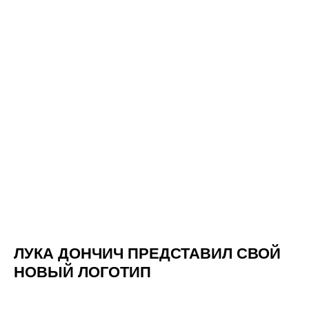
ПОДПИСАТЬСЯ
ПОЛИТИКА
ПРАВИЛА КЛУБА
КОНФИДЕНЦИАЛЬНОСТИ
РЕГЛАМЕНТ ОКАЗАНИЯ УСЛУГ
ОФЕРТА
АНКЕТА КЛИЕНТА (ДО 18 ЛЕТ)
МЕРОПРИЯТИЯ
ЛУКА ДОНЧИЧ ПРЕДСТАВИЛ СВОЙ
НОВЫЙ ЛОГОТИП