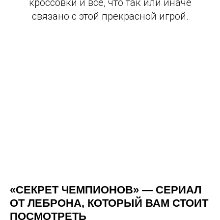
кроссовки и все, что так или иначе
связано с этой прекрасной игрой.
© 2016-2026 PLAYGROUND MOSCOW
«СЕКРЕТ ЧЕМПИОНОВ» — СЕРИАЛ
ОТ ЛЕБРОНА, КОТОРЫЙ ВАМ СТОИТ
ООО "СТРИТБОЛ"
ИНН: 7743159019
ПОСМОТРЕТЬ
ОГРН: 1167746552401