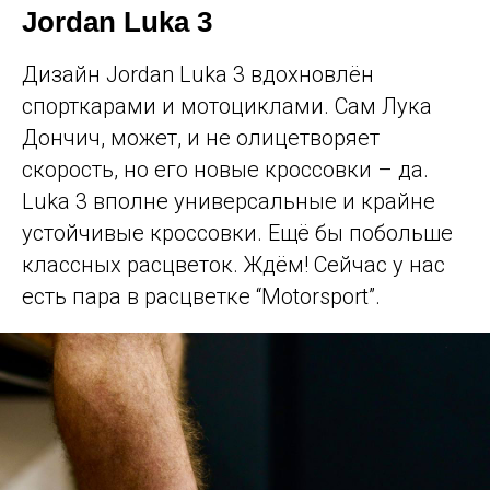
Jordan Luka 3
Дизайн Jordan Luka 3 вдохновлён
спорткарами и мотоциклами. Сам Лука
Дончич, может, и не олицетворяет
скорость, но его новые кроссовки – да.
Luka 3 вполне универсальные и крайне
устойчивые кроссовки. Ещё бы побольше
© 2016-2026 PLAYGROUND MOSCOW
классных расцветок. Ждём! Сейчас у нас
есть пара в расцветке “Motorsport”.
ООО "СТРИТБОЛ"
ИНН: 7743159019
ОГРН: 1167746552401
EMAIL: INFO@PLAYGROUND.MOSCOW
ТЕЛ.: +7 (499) 490-09-23
Г. МОСКВА, 125445, Г. МОСКВА,
ЛЕНИНГРАДСКОЕ ШОССЕ, Д.65, СТР.5
НАШ АДРЕС:
PLAYGROUND САВЕЛОВСКАЯ
МОСКВА, УЛ. СКЛАДОЧНАЯ 1 СТР.1