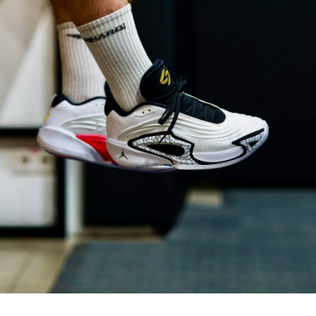
АРЕНДА
РАСПИСАНИЕ
ЗАЛА
АБОНЕМЕНТЫ
ГОЛЬФ
УСЛУГИ И
МАССАЖ
ЦЕНЫ
БАСКЕТБОЛ
РЕАБИЛИТАЦИЯ
САВЁЛОВСКАЯ
БЛОГ
АРЕНДА
ВАКАНСИИ
ПЛОЩАДОК
PICK UP
О
КОНТАКТЫ
|
GAMES
НАС
ПОДАРОЧНЫЙ
ЛИЧНЫЙ
СЕРТИФИКАТ
КАБИНЕТ
ТРЕНИНГ
ПОДПИСАТЬСЯ
ПОЛИТИКА
ПРАВИЛА КЛУБА
КОНФИДЕНЦИАЛЬНОСТИ
РЕГЛАМЕНТ ОКАЗАНИЯ УСЛУГ
ОФЕРТА
АНКЕТА КЛИЕНТА (ДО 18 ЛЕТ)