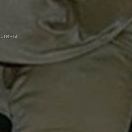
1
ртины.