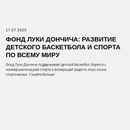
17.07.2025
© 2016-2026 PLAYGROUND MOSCOW
ФОНД ЛУКИ ДОНЧИЧА: РАЗВИТИЕ
ООО "СТРИТБОЛ"
ДЕТСКОГО БАСКЕТБОЛА И СПОРТА
ИНН: 7743159019
ОГРН: 1167746552401
ПО ВСЕМУ МИРУ
EMAIL: INFO@PLAYGROUND.MOSCOW
ТЕЛ.: +7 (499) 490-09-23
Г. МОСКВА, 125445, Г. МОСКВА,
Фонд Луки Дончича поддерживает детский баскетбол, борется с
ЛЕНИНГРАДСКОЕ ШОССЕ, Д.65, СТР.5
коммерциализацией спорта и возвращает радость игры юным
спортсменам. Узнайте больше!
НАШ АДРЕС:
PLAYGROUND САВЕЛОВСКАЯ
МОСКВА, УЛ. СКЛАДОЧНАЯ 1 СТР.1
АРЕНДА
РАСПИСАНИЕ
ЗАЛА
АБОНЕМЕНТЫ
ГОЛЬФ
УСЛУГИ И
МАССАЖ
ЦЕНЫ
БАСКЕТБОЛ
РЕАБИЛИТАЦИЯ