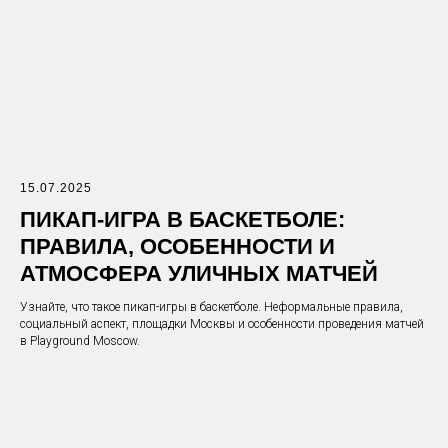
САВЁЛОВСКАЯ
БЛОГ
АРЕНДА
ВАКАНСИИ
ПЛОЩАДОК
PICK UP
О
КОНТАКТЫ
|
GAMES
НАС
ПОДАРОЧНЫЙ
ЛИЧНЫЙ
СЕРТИФИКАТ
КАБИНЕТ
ТРЕНИНГ
15.07.2025
ПОДПИСАТЬСЯ
ПИКАП-ИГРА В БАСКЕТБОЛЕ:
ПРАВИЛА, ОСОБЕННОСТИ И
ПОЛИТИКА
ПРАВИЛА КЛУБА
КОНФИДЕНЦИАЛЬНОСТИ
РЕГЛАМЕНТ ОКАЗАНИЯ УСЛУГ
ОФЕРТА
АТМОСФЕРА УЛИЧНЫХ МАТЧЕЙ
АНКЕТА КЛИЕНТА (ДО 18 ЛЕТ)
Узнайте, что такое пикап-игры в баскетболе. Неформальные правила,
социальный аспект, площадки Москвы и особенности проведения матчей
в Playground Moscow.