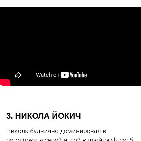
3. НИКОЛА ЙОКИЧ
Никола буднично доминировал в
регулярке, а своей игрой в плей-офф, серб