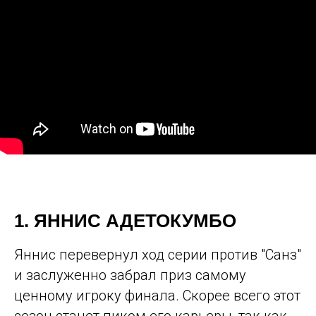
САВЁЛОВСКАЯ
БЛОГ
АРЕНДА
ВАКАНСИИ
ПЛОЩАДОК
PICK UP
О
КОНТАКТЫ
|
GAMES
НАС
ПОДАРОЧНЫЙ
ЛИЧНЫЙ
СЕРТИФИКАТ
КАБИНЕТ
ТРЕНИНГ
ПОДПИСАТЬСЯ
ПОЛИТИКА
ПРАВИЛА КЛУБА
КОНФИДЕНЦИАЛЬНОСТИ
РЕГЛАМЕНТ ОКАЗАНИЯ УСЛУГ
ОФЕРТА
АНКЕТА КЛИЕНТА (ДО 18 ЛЕТ)
1. ЯННИС АДЕТОКУМБО
Яннис перевернул ход серии против "Санз"
и заслуженно забрал приз самому
ценному игроку финала. Скорее всего этот