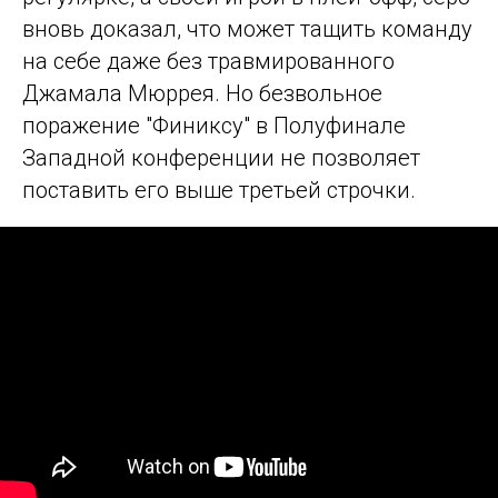
вновь доказал, что может тащить команду
на себе даже без травмированного
Джамала Мюррея. Но безвольное
поражение "Финиксу" в Полуфинале
Западной конференции не позволяет
поставить его выше третьей строчки.