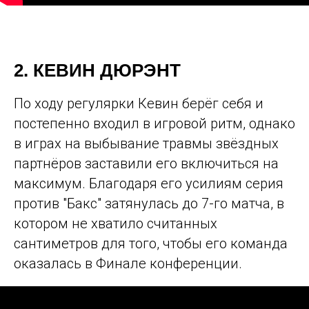
© 2016-2026 PLAYGROUND MOSCOW
2. КЕВИН ДЮРЭНТ
ООО "СТРИТБОЛ"
По ходу регулярки Кевин берёг себя и
ИНН: 7743159019
ОГРН: 1167746552401
постепенно входил в игровой ритм, однако
EMAIL: INFO@PLAYGROUND.MOSCOW
ТЕЛ.: +7 (499) 490-09-23
в играх на выбывание травмы звёздных
Г. МОСКВА, 125445, Г. МОСКВА,
ЛЕНИНГРАДСКОЕ ШОССЕ, Д.65, СТР.5
партнёров заставили его включиться на
максимум. Благодаря его усилиям серия
НАШ АДРЕС:
против "Бакс" затянулась до 7-го матча, в
PLAYGROUND САВЕЛОВСКАЯ
МОСКВА, УЛ. СКЛАДОЧНАЯ 1 СТР.1
котором не хватило считанных
АРЕНДА
сантиметров для того, чтобы его команда
РАСПИСАНИЕ
ЗАЛА
оказалась в Финале конференции.
АБОНЕМЕНТЫ
ГОЛЬФ
УСЛУГИ И
МАССАЖ
ЦЕНЫ
БАСКЕТБОЛ
РЕАБИЛИТАЦИЯ