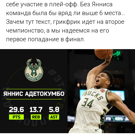
себе участие в плей-офф. Без Янниса
команда была бы вряд ли выше 6 места…
Зачем тут текст, грикфрик идёт на второе
чемпионство, а мы надеемся на его
первое попадание в финал.