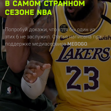
В САМОМ СТРАННОМ
СЕЗОНЕ NBA
Попробуй докажи, что хотя бы один из
этих 6 не заслужил. Статья написана при
поддержке медиасервиса
.
MEGOGO