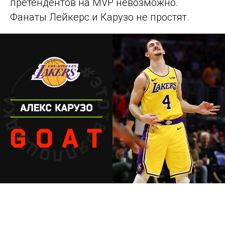
претендентов на MVP невозможно.
Фанаты Лейкерс и Карузо не простят.